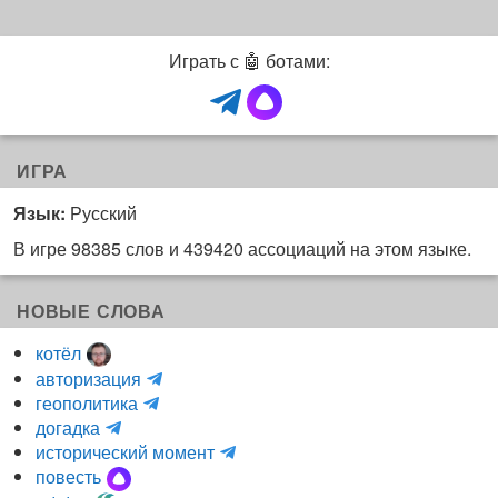
Играть с 🤖 ботами:
ИГРА
Язык:
Русский
В игре 98385 слов и 439420 ассоциаций на этом языке.
НОВЫЕ СЛОВА
котёл
и
авторизация
H
н
геополитика
m
y
к
догадка
a
d
о
и
исторический момент
r
r
г
н
повесть