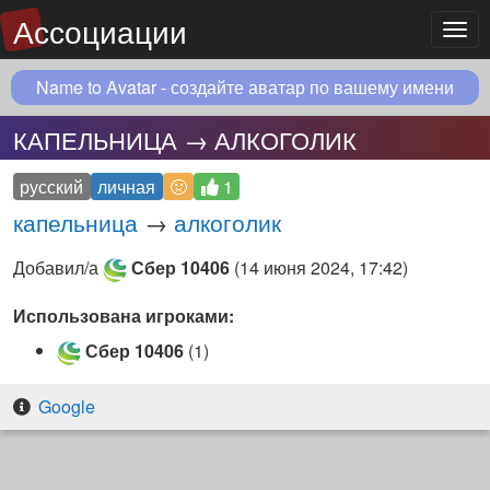
Ассоциации
Мен
Name to Avatar - создайте аватар по вашему имени
КАПЕЛЬНИЦА → АЛКОГОЛИК
русский
личная
🤢
1
капельница
→
алкоголик
Добавил/а
Сбер 10406
(
14 июня 2024, 17:42
)
Использована игроками:
Сбер 10406
(1)
Google