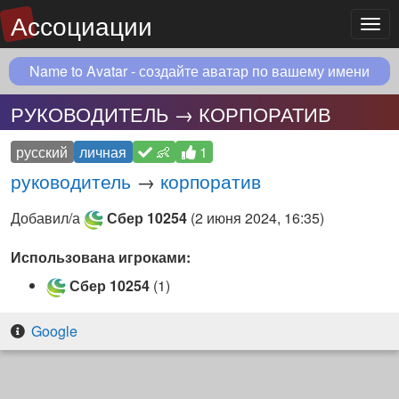
Ассоциации
Мен
Name to Avatar - создайте аватар по вашему имени
РУКОВОДИТЕЛЬ → КОРПОРАТИВ
русский
личная
👶
1
руководитель
→
корпоратив
Добавил/а
Сбер 10254
(
2 июня 2024, 16:35
)
Использована игроками:
Сбер 10254
(1)
Google