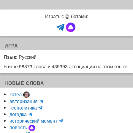
Играть с 🤖 ботами:
ИГРА
Язык:
Русский
В игре 98373 слова и 439393 ассоциации на этом языке.
НОВЫЕ СЛОВА
котёл
и
авторизация
H
н
геополитика
m
y
к
догадка
a
d
о
и
исторический момент
r
r
г
н
повесть