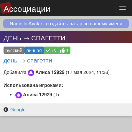
Ассоциации
Мен
Name to Avatar - создайте аватар по вашему имени
ДЕНЬ → СПАГЕТТИ
русский
личная
👶
1
день
→
спагетти
Добавил/а
Алиса 12929
(
17 мая 2024, 11:36
)
Использована игроками:
Алиса 12929
(1)
Google