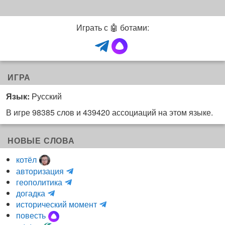
Играть с 🤖 ботами:
ИГРА
Язык:
Русский
В игре 98385 слов и 439420 ассоциаций на этом языке.
НОВЫЕ СЛОВА
котёл
и
авторизация
H
н
геополитика
m
y
к
догадка
a
d
о
и
исторический момент
r
r
г
н
повесть