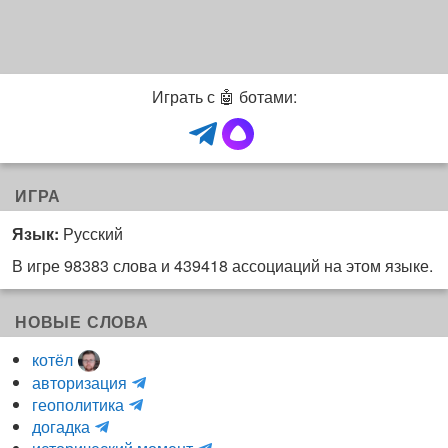
Играть с 🤖 ботами:
ИГРА
Язык:
Русский
В игре 98383 слова и 439418 ассоциаций на этом языке.
НОВЫЕ СЛОВА
котёл
и
авторизация
H
н
геополитика
m
y
к
догадка
a
d
о
и