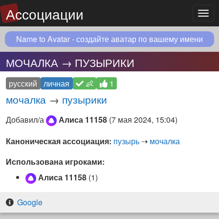
Ассоциации
Мен
Name to Avatar - создайте аватар по вашему имени
МОЧАЛКА → ПУЗЫРИКИ
русский
личная
👶
1
мочалка
→
пузырики
Добавил/а
Алиса 11158
(
7 мая 2024, 15:04
)
Каноническая ассоциация:
пузырь
⇢
мочалка
Использована игроками:
Алиса 11158
(1)
Google