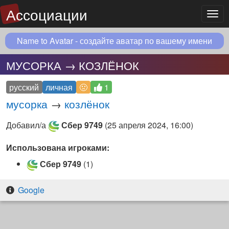
Ассоциации
Мен
Name to Avatar - создайте аватар по вашему имени
МУСОРКА → КОЗЛЁНОК
русский
личная
🤢
1
мусорка
→
козлёнок
Добавил/а
Сбер 9749
(
25 апреля 2024, 16:00
)
Использована игроками:
Сбер 9749
(1)
Google