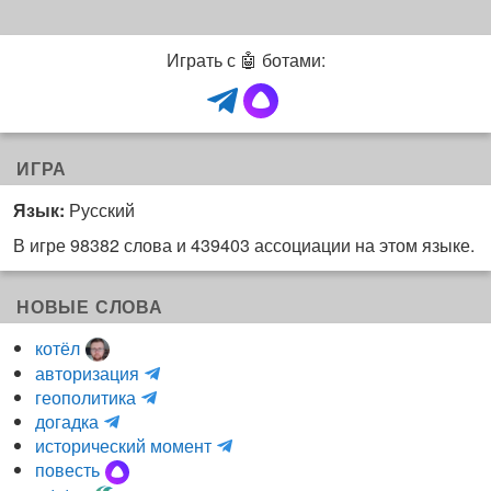
Играть с 🤖 ботами:
ИГРА
Язык:
Русский
В игре 98382 слова и 439403 ассоциации на этом языке.
НОВЫЕ СЛОВА
котёл
и
авторизация
H
н
геополитика
m
y
к
догадка
a
d
о
и
исторический момент
r
r
г
н
повесть