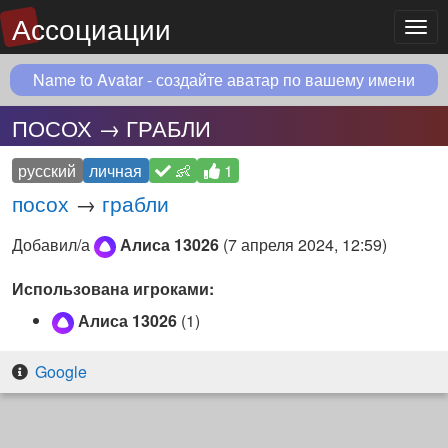
Ассоциации
Мен
Name to Avatar - создайте аватар по вашему имени
ПОСОХ → ГРАБЛИ
русский
личная
👶
1
посох
→
грабли
Добавил/а
Алиса 13026
(
7 апреля 2024, 12:59
)
Использована игроками:
Алиса 13026
(1)
Google