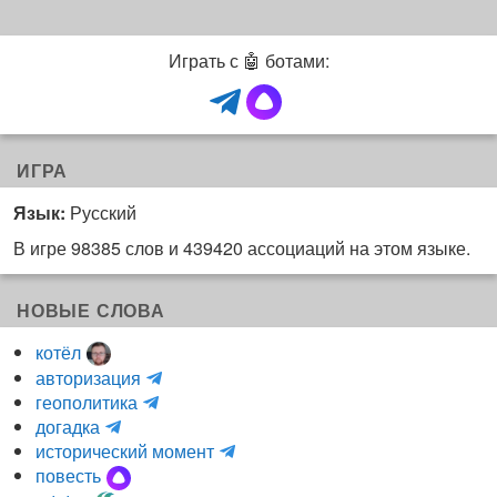
Играть с 🤖 ботами:
ИГРА
Язык:
Русский
В игре 98385 слов и 439420 ассоциаций на этом языке.
НОВЫЕ СЛОВА
котёл
и
авторизация
H
н
геополитика
m
y
к
догадка
a
d
о
и
исторический момент
r
r
г
н
повесть