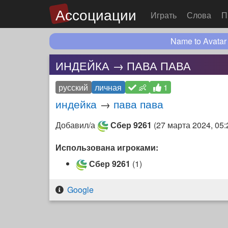
Ассоциации
Играть
Слова
П
Name to Avatar
ИНДЕЙКА → ПАВА ПАВА
русский
личная
👶
1
индейка
→
пава пава
Добавил/а
Сбер 9261
(
27 марта 2024, 05:
Использована игроками:
Сбер 9261
(1)
Google