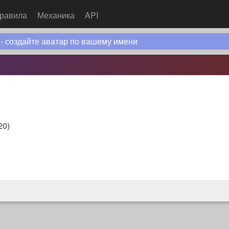
равила
Механика
API
 - создайте аватар по вашему имени
20
)