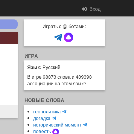
Вход
Играть с 🤖 ботами:
ИГРА
Язык:
Русский
В игре 98373 слова и 439393
ассоциации на этом языке.
НОВЫЕ СЛОВА
H
геополитика
m
y
догадка
a
d
и
исторический момент
r
r
н
повесть