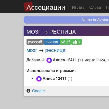
Ассоциации
Играть
Слова
П
Name to Avatar
МОЗГ → РЕСНИЦА
русский
личная
👶
1
мозг
→
ресница
Добавил/а
Алиса 12411
(
11 марта 2024, 
Использована игроками:
Алиса 12411
(1)
Google