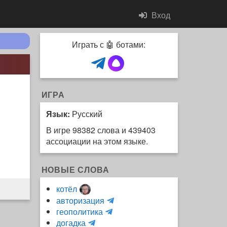
Вход
Играть с 🤖 ботами:
ИГРА
Язык:
Русский
В игре 98382 слова и 439403
ассоциации на этом языке.
НОВЫЕ СЛОВА
котёл
и
авторизация
H
н
геополитика
m
y
к
догадка