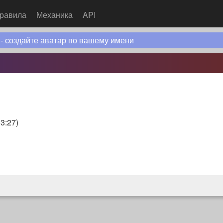
равила
Механика
API
 - создайте аватар по вашему имени
13:27
)