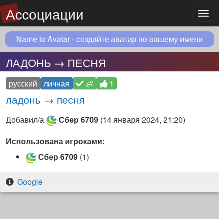
Ассоциации
Мен
Name to Avatar - создайте аватар по вашему имени
ЛАДОНЬ → ПЕСНЯ
русский
личная
👶
1
ладонь
→
песня
Добавил/а
Сбер 6709
(
14 января 2024, 21:20
)
Использована игроками:
Сбер 6709
(1)
Google