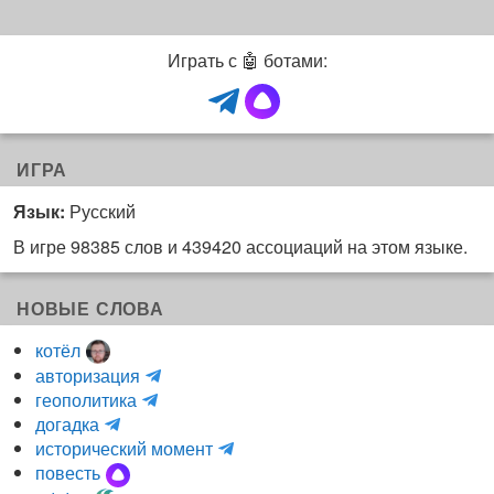
Играть с 🤖 ботами:
ИГРА
Язык:
Русский
В игре 98385 слов и 439420 ассоциаций на этом языке.
НОВЫЕ СЛОВА
котёл
и
авторизация
H
н
геополитика
m
y
к
догадка
a
d
о
и
исторический момент
r
r
г
н
повесть