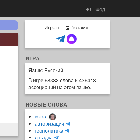
Вход
Играть с 🤖 ботами:
ИГРА
Язык:
Русский
В игре 98383 слова и 439418
ассоциаций на этом языке.
НОВЫЕ СЛОВА
котёл
и
авторизация
H
н
геополитика
m
y
к
догадка