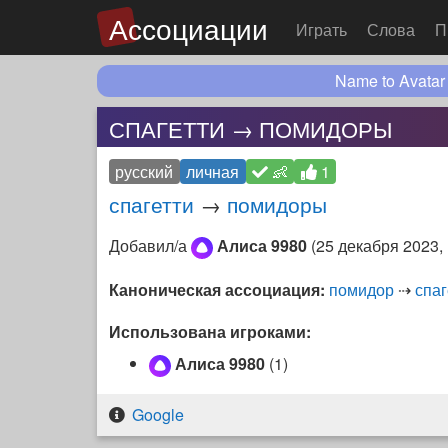
Ассоциации
Играть
Слова
П
Name to Avatar
СПАГЕТТИ → ПОМИДОРЫ
русский
личная
👶
1
спагетти
→
помидоры
Добавил/а
Алиса 9980
(
25 декабря 2023,
Каноническая ассоциация:
помидор
⇢
спаг
Использована игроками:
Алиса 9980
(1)
Google