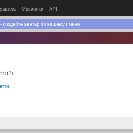
равила
Механика
API
 - создайте аватар по вашему имени
 11:17
)
етти