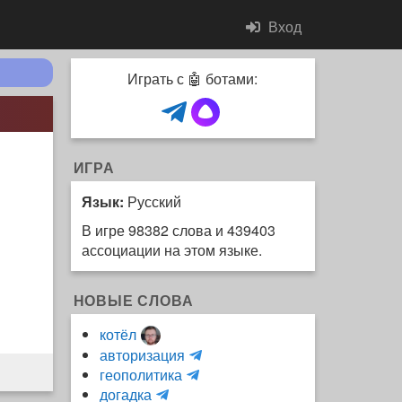
Вход
Играть с 🤖 ботами:
ИГРА
Язык:
Русский
В игре 98382 слова и 439403
ассоциации на этом языке.
НОВЫЕ СЛОВА
котёл
и
авторизация
H
н
геополитика
m
y
к
догадка