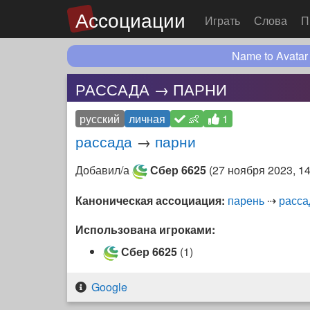
Ассоциации
Играть
Слова
П
Name to Avatar
РАССАДА → ПАРНИ
русский
личная
👶
1
рассада
→
парни
Добавил/а
Сбер 6625
(
27 ноября 2023, 14
Каноническая ассоциация:
парень
⇢
расса
Использована игроками:
Сбер 6625
(1)
Google