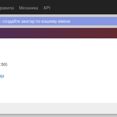
равила
Механика
API
 - создайте аватар по вашему имени
:50
)
да