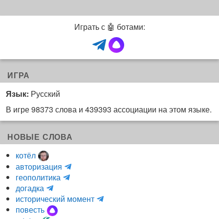
Играть с 🤖 ботами:
ИГРА
Язык:
Русский
В игре 98373 слова и 439393 ассоциации на этом языке.
НОВЫЕ СЛОВА
котёл
и
авторизация
H
н
геополитика
m
y
к
догадка
a
d
о
и
исторический момент
r
r
г
н
повесть