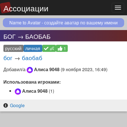
Ассоциации
Мен
Name to Avatar - создайте аватар по вашему имени
БОГ → БАОБАБ
русский
личная
👶
1
бог
→
баобаб
Добавил/а
Алиса 9048
(
9 ноября 2023, 16:49
)
Использована игроками:
Алиса 9048
(1)
Google