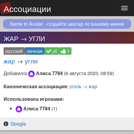
Ассоциации
Мен
Name to Avatar - создайте аватар по вашему имени
ЖАР → УГЛИ
русский
личная
👶
1
жар
→
угли
Добавил/а
Алиса 7784
(
6 августа 2023, 08:59
)
Каноническая ассоциация:
уголь → жар
Использована игроками:
Алиса 7784
(1)
Google