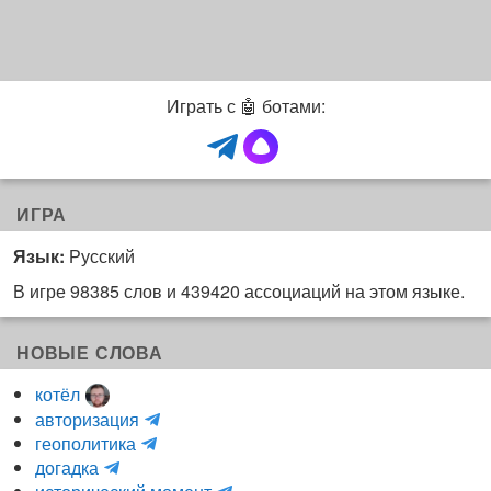
Играть с 🤖 ботами:
ИГРА
Язык:
Русский
В игре 98385 слов и 439420 ассоциаций на этом языке.
НОВЫЕ СЛОВА
котёл
и
авторизация
H
н
геополитика
m
y
к
догадка
a
d
о
и