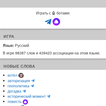
Играть с 🤖 ботами:
ИГРА
Язык:
Русский
В игре 98387 слов и 439423 ассоциации на этом языке.
НОВЫЕ СЛОВА
котёл
и
авторизация
H
н
геополитика
m
y
к
догадка
a
d
о
и
исторический момент
r
r
г
н
повесть