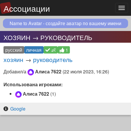
Ассоциации
Мен
Name to Avatar - создайте аватар по вашему имени
ХОЗЯИН → РУКОВОДИТЕЛЬ
русский
личная
👶
1
хозяин
→
руководитель
Добавил/а
Алиса 7622
(
22 июля 2023, 16:26
)
Использована игроками:
Алиса 7622
(1)
Google