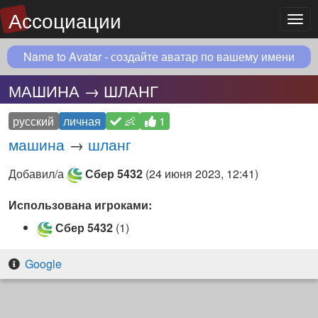
Ассоциации
Мен
Name to Avatar - создайте аватар по вашему имени
МАШИНА → ШЛАНГ
русский
личная
👶
1
машина
→
шланг
Добавил/а
Сбер 5432
(
24 июня 2023, 12:41
)
Использована игроками:
Сбер 5432
(1)
Google