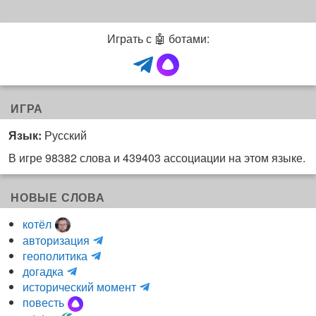
Играть с 🤖 ботами:
ИГРА
Язык:
Русский
В игре 98382 слова и 439403 ассоциации на этом языке.
НОВЫЕ СЛОВА
котёл
и
авторизация
H
н
геополитика
m
y
к
догадка
a
d
о
и
исторический момент
r
r
г
н
повесть