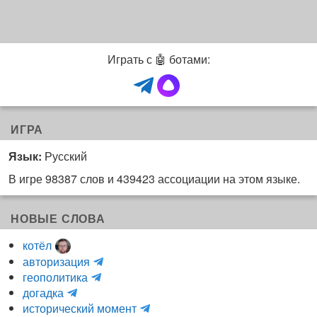
Играть с 🤖 ботами:
ИГРА
Язык:
Русский
В игре 98387 слов и 439423 ассоциации на этом языке.
НОВЫЕ СЛОВА
котёл
и
авторизация
H
н
геополитика
m
y
к
догадка
a
d
о
и
исторический момент