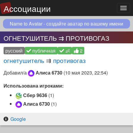
Ассоциации
Мен
Name to Avatar - создайте аватар по вашему имени
ОГНЕТУШИТЕЛЬ ⇉ ПРОТИВОГАЗ
русский
публичная
👶
2
огнетушитель
⇉
противогаз
Добавил/а
Алиса 6730
(
10 мая 2023, 22:54
)
Использована игроками:
Сбер 9636
(1)
Алиса 6730
(1)
Google