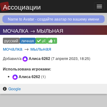
Ассоциации
Мен
Name to Avatar - создайте аватар по вашему имени
МОЧАЛКА → МЫЛЬНАЯ
русский
личная
👶
1
мочалка
→
мыльная
Добавил/а
Алиса 6262
(
7 апреля 2023, 18:25
)
Использована игроками:
Алиса 6262
(1)
Google