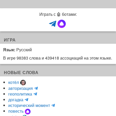
Играть с 🤖 ботами:
ИГРА
Язык:
Русский
В игре 98383 слова и 439418 ассоциаций на этом языке.
НОВЫЕ СЛОВА
котёл
и
авторизация
H
н
геополитика
m
y
к
догадка
a
d
о
и
исторический момент
r
r
г
н
повесть