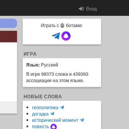
Вход
Играть с 🤖 ботами:
ИГРА
Язык:
Русский
В игре 98373 слова и 439393
ассоциации на этом языке.
НОВЫЕ СЛОВА
H
геополитика
m
y
догадка
a
d
и
исторический момент
r
r
н
повесть