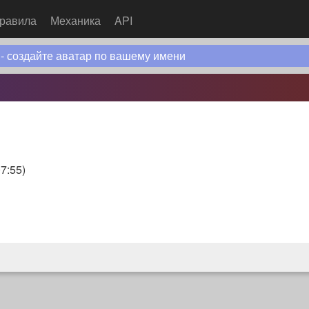
равила
Механика
API
 - создайте аватар по вашему имени
07:55
)