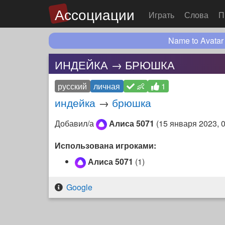
Ассоциации
Играть
Слова
П
Name to Avatar
ИНДЕЙКА → БРЮШКА
русский
личная
👶
1
индейка
→
брюшка
Добавил/а
Алиса 5071
(
15 января 2023, 
Использована игроками:
Алиса 5071
(1)
Google