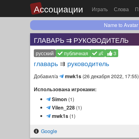
Ассоциации
Играть
Слова
П
Name to Avatar
ГЛАВАРЬ ⇉ РУКОВОДИТЕЛЬ
русский
публичная
👶
3
главарь
⇉
руководитель
mwk1s
Добавил/а
mwk1s
(
26 декабря 2022, 17:55
)
(Telegram)
Использована игроками:
S
Simon
(1)
i
V
Vilen_228
(1)
m
i
m
mwk1s
(1)
o
l
w
n
e
k
Google
(
n
1