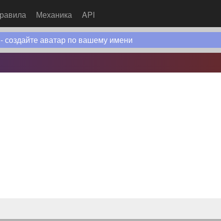
равила
Механика
API
 - создайте аватар по вашему имени