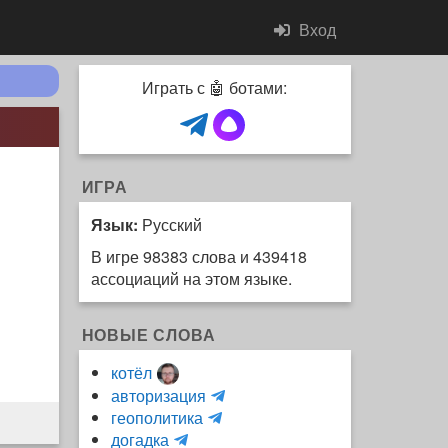
Вход
Играть с 🤖 ботами:
ИГРА
Язык:
Русский
В игре 98383 слова и 439418
ассоциаций на этом языке.
НОВЫЕ СЛОВА
котёл
и
авторизация
H
н
геополитика
m
y
к
догадка