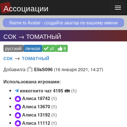
Ассоциации
Мен
Name to Avatar - создайте аватар по вашему имени
СОК → ТОМАТНЫЙ
русский
личная
👶
8
сок
→
томатный
Добавил/а
ElisS096
(
16 января 2021, 14:27
)
Использована игроками:
и
инкогнито чат 4195
👪
(1)
н
Алиса 18742
(1)
к
Алиса 13670
(1)
о
Алиса 13192
(1)
г
н
Алиса 11112
(1)