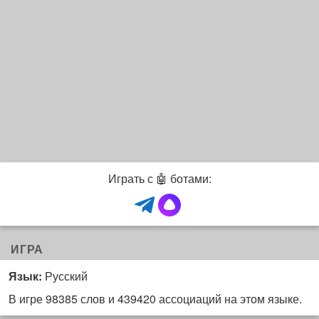
ч
а
а
т
т
)
)
Играть с 🤖 ботами:
ИГРА
Язык:
Русский
В игре 98385 слов и 439420 ассоциаций на этом языке.