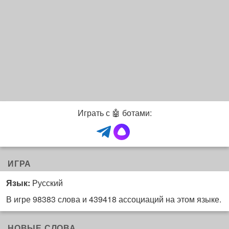
)
a
e
m
g
)
r
a
m
ч
а
т
)
Играть с 🤖 ботами:
ИГРА
Язык:
Русский
В игре 98383 слова и 439418 ассоциаций на этом языке.
НОВЫЕ СЛОВА