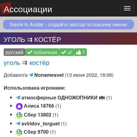
Ассоциации
Мен
Name to Avatar - создайте аватар по вашему имени
УГОЛЬ ⇉ КОСТЁР
русский
публичная
👶
7
уголь
⇉
костёр
Nonamesvet
Добавил/а
Nonamesvet
(
13 июня 2022, 18:09
)
(Telegram)
Использована игроками:
а
атмосферные ОДНОЖОПНИКИ
👪
(1)
т
Алиса 18766
(1)
м
Сбер 13802
(1)
о
s
sviridov_torguet
(1)
с
v
ф
Сбер 9700
(1)
i